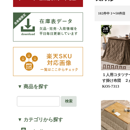
102
件中 1〜50件目
１人用コタツテ
す掛け布団 
▼ 商品を探す
KOS-7313
検索
▼ カテゴリから探す