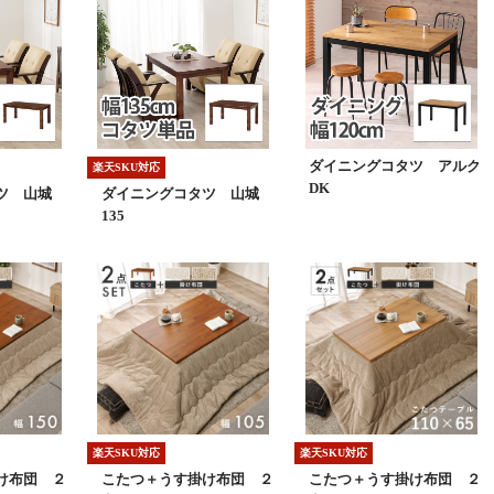
ダイニングコタツ アルク
楽天SKU対応
DK
ツ 山城
ダイニングコタツ 山城
135
楽天SKU対応
楽天SKU対応
け布団 ２
こたつ＋うす掛け布団 ２
こたつ＋うす掛け布団 ２