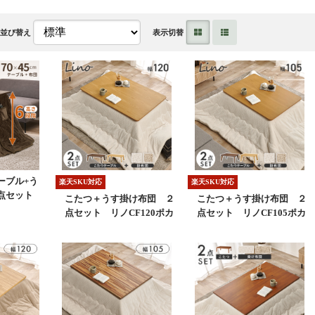
並び替え
表示切替
ーブル+う
楽天SKU対応
楽天SKU対応
２点セット
こたつ＋うす掛け布団 ２
こたつ＋うす掛け布団 ２
点セット リノCF120ポカ
点セット リノCF105ポカ