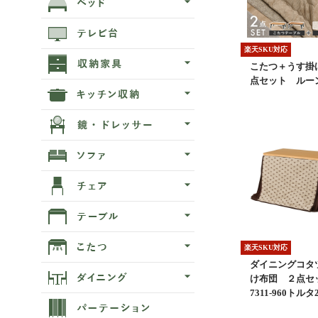
楽天SKU対応
こたつ＋うす掛
点セット ルーン
楽天SKU対応
ダイニングコタ
け布団 ２点セッ
7311-960トルタ