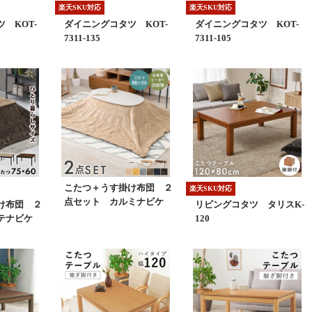
楽天SKU対応
楽天SKU対応
 KOT-
ダイニングコタツ KOT-
ダイニングコタツ KOT-
7311-135
7311-105
こたつ＋うす掛け布団 ２
楽天SKU対応
点セット カルミナビケ
け布団 ２
リビングコタツ タリスK-
テナビケ
120