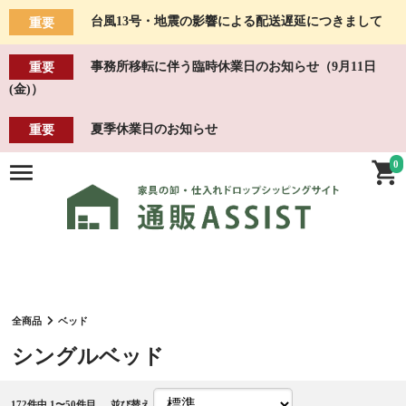
台風13号・地震の影響による配送遅延につきまして
重要
事務所移転に伴う臨時休業日のお知らせ（9月11日
重要
(金)）
夏季休業日のお知らせ
重要
0
全商品
ベッド
シングルベッド
172
件中 1〜50件目
並び替え