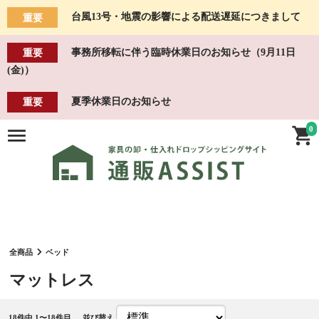
台風13号・地震の影響による配送遅延につきまして
重要
事務所移転に伴う臨時休業日のお知らせ（9月11日
重要
(金)）
夏季休業日のお知らせ
重要
0
全商品
ベッド
マットレス
18
件中 1〜18件目
並び替え