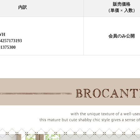
販売価格
内訳
（単価 × 入数）
WH
会員のみ公開
4257173193
01375300