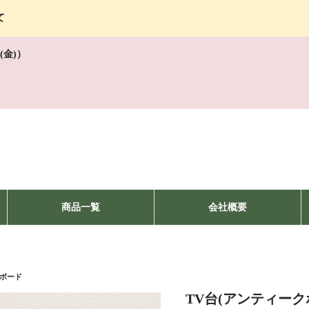
て
(金)）
商品一覧
会社概要
Vボード
TV台(アンティークホ