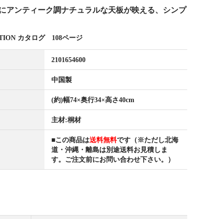
にアンティーク調ナチュラルな天板が映える、シンプ
ECTION カタログ 108ページ
2101654600
中国製
(約)幅74×奥行34×高さ40cm
主材:桐材
■この商品は
送料無料
です（※ただし北海
道・沖縄・離島は別途送料お見積しま
す。ご注文前にお問い合わせ下さい。）