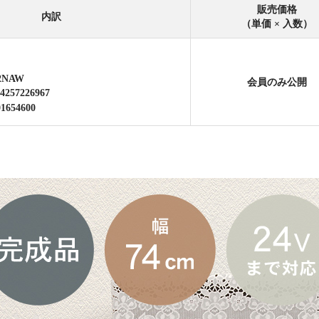
販売価格
内訳
（単価 × 入数）
2NAW
会員のみ公開
4257226967
01654600