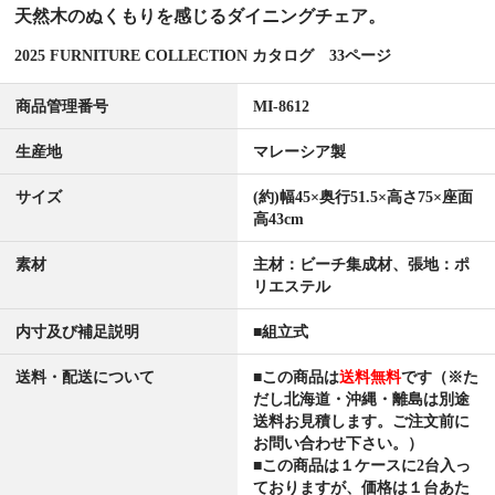
天然木のぬくもりを感じるダイニングチェア。
2025 FURNITURE COLLECTION カタログ 33ページ
商品管理番号
MI-8612
生産地
マレーシア製
サイズ
(約)幅45×奥行51.5×高さ75×座面
高43cm
素材
主材：ビーチ集成材、張地：ポ
リエステル
内寸及び補足説明
■組立式
送料・配送について
■この商品は
送料無料
です（※た
だし北海道・沖縄・離島は別途
送料お見積します。ご注文前に
お問い合わせ下さい。）
■この商品は１ケースに2台入っ
ておりますが、価格は
１台あた