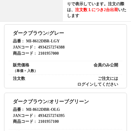
り
で表示しています。注文の際
は、
注文数１につき2台出荷
いた
します
ダークブラウン/グレー
品番
MI-8612DBR-LGY
JANコード
4934257274388
商品コード
2101957000
販売価格
会員のみ公開
（単価 × 入数）
注文数
ご注文には
ログイン
してください
ダークブラウン/オリーブグリーン
品番
MI-8612DBR-OLG
JANコード
4934257274395
商品コード
2101957100