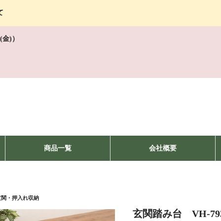
て
(金)）
商品一覧
会社概要
玄関・押入れ収納
玄関踏み台 VH-7932