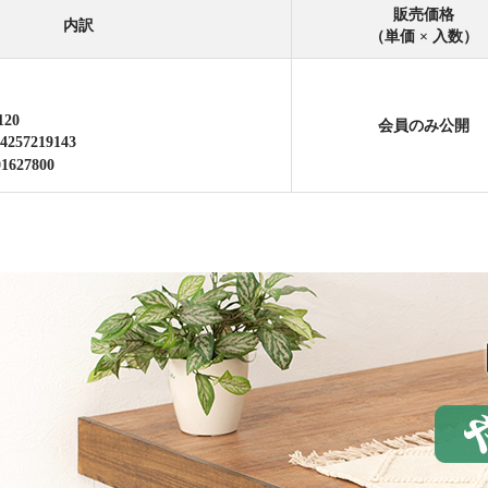
販売価格
内訳
（単価 × 入数）
120
会員のみ公開
4257219143
01627800