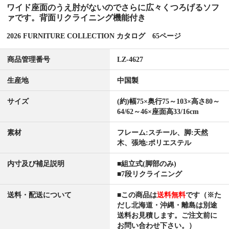
ワイド座面のうえ肘がないのでさらに広々くつろげるソフ
ァです。背面リクライニング機能付き
2026 FURNITURE COLLECTION カタログ 65ページ
商品管理番号
LZ-4627
生産地
中国製
サイズ
(約)幅75×奥行75～103×高さ80～
64/62～46×座面高33/16cm
素材
フレーム:スチール、脚:天然
木、張地:ポリエステル
内寸及び補足説明
■組立式(脚部のみ)
■7段リクライニング
送料・配送について
■この商品は
送料無料
です（※た
だし北海道・沖縄・離島は別途
送料お見積します。ご注文前に
お問い合わせ下さい。）