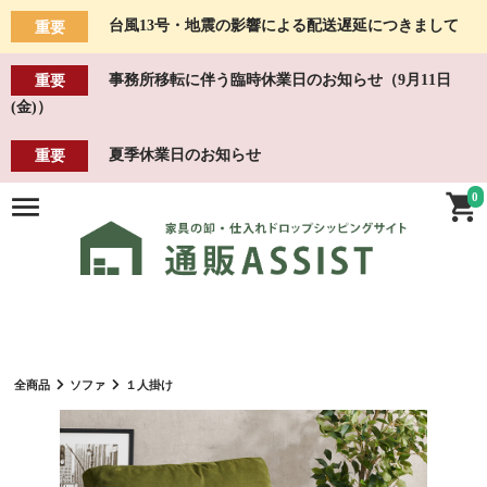
台風13号・地震の影響による配送遅延につきまして
重要
事務所移転に伴う臨時休業日のお知らせ（9月11日
重要
(金)）
夏季休業日のお知らせ
重要
0
全商品
ソファ
１人掛け