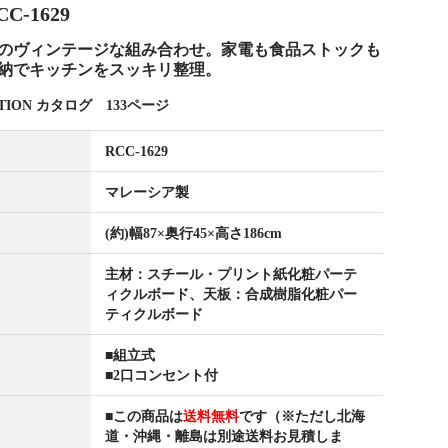
-1629
のヴィンテージな組み合わせ。家電も食品ストックも
納でキッチンをスッキリ整理。
ECTION カタログ 133ページ
RCC-1629
マレーシア製
(約)幅87×奥行45×高さ186cm
主材：スチール・プリント紙化粧パーテ
ィクルボード、天板：合成樹脂化粧パー
ティクルボード
■組立式
■2口コンセント付
■この商品は
送料無料
です（※ただし北海
道・沖縄・離島は別途送料お見積しま