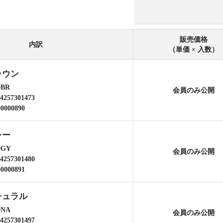
販売価格
内訳
（単価 × 入数）
ラウン
9BR
会員のみ公開
4257301473
00000890
レー
9GY
会員のみ公開
4257301480
00000891
チュラル
9NA
会員のみ公開
4257301497