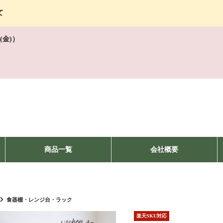
て
(金)）
商品一覧
会社概要
食器棚・レンジ台・ラック
楽天SKU対応