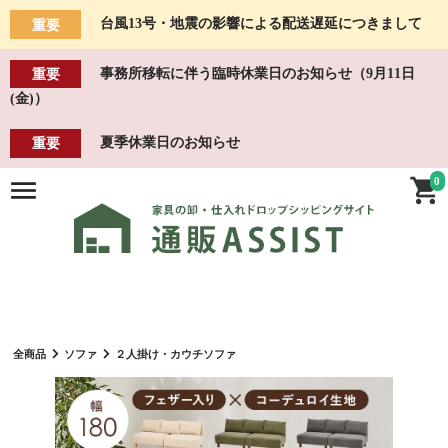
台風13号・地震の影響による配送遅延につきまして
重要
事務所移転に伴う臨時休業日のお知らせ（9月11日
重要
(金)）
夏季休業日のお知らせ
重要
0
全商品
ソファ
２人掛け・カウチソファ