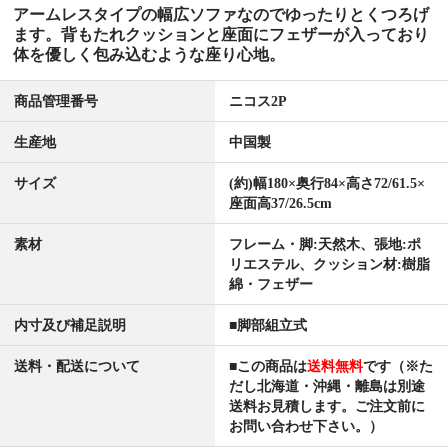
アームレスタイプの幅広ソファなのでゆったりとくつろげ
ます。背もたれクッションと座面にフェザーが入っており
体を優しく包み込むような座り心地。
商品管理番号
ニコス2P
生産地
中国製
サイズ
(約)幅180×奥行84×高さ72/61.5×
座面高37/26.5cm
素材
フレーム・脚:天然木、張地:ポ
リエステル、クッション材:樹脂
綿・フェザー
内寸及び補足説明
■脚部組立式
送料・配送について
■この商品は
送料無料
です（※た
だし北海道・沖縄・離島は別途
送料お見積します。ご注文前に
お問い合わせ下さい。）