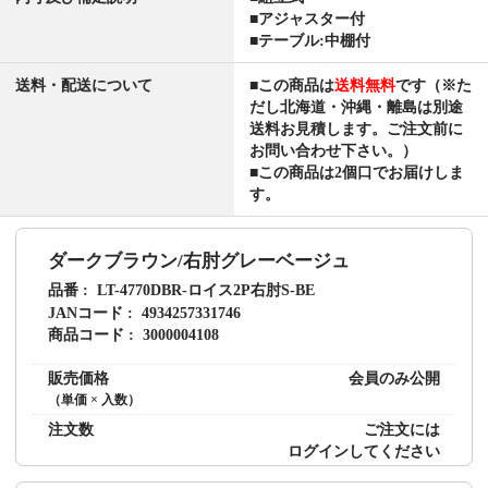
■アジャスター付
■テーブル:中棚付
送料・配送について
■この商品は
送料無料
です（※た
だし北海道・沖縄・離島は別途
送料お見積します。ご注文前に
お問い合わせ下さい。）
■この商品は2個口でお届けしま
す。
ダークブラウン/右肘グレーベージュ
品番
LT-4770DBR-ロイス2P右肘S-BE
JANコード
4934257331746
商品コード
3000004108
販売価格
会員のみ公開
（単価 × 入数）
注文数
ご注文には
ログイン
してください