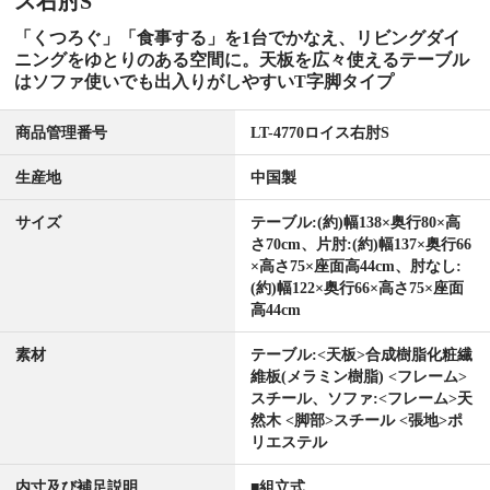
ス右肘S
「くつろぐ」「食事する」を1台でかなえ、リビングダイ
ニングをゆとりのある空間に。天板を広々使えるテーブル
はソファ使いでも出入りがしやすいT字脚タイプ
商品管理番号
LT-4770ロイス右肘S
生産地
中国製
サイズ
テーブル:(約)幅138×奥行80×高
さ70cm、片肘:(約)幅137×奥行66
×高さ75×座面高44cm、肘なし:
(約)幅122×奥行66×高さ75×座面
高44cm
素材
テーブル:<天板>合成樹脂化粧繊
維板(メラミン樹脂) <フレーム>
スチール、ソファ:<フレーム>天
然木 <脚部>スチール <張地>ポ
リエステル
内寸及び補足説明
■組立式