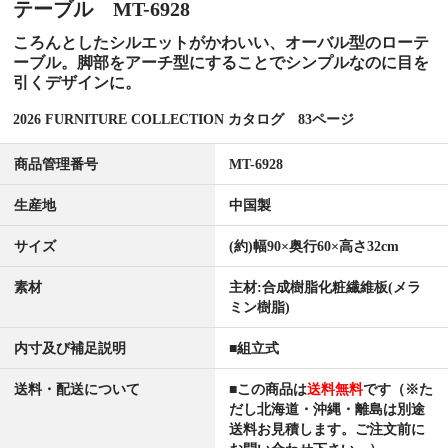
テーブル MT-6928
ころんとしたシルエットがかわいい、オーバル型のローテ
ーブル。脚部をアーチ型にすることでシンプルなのに目を
引くデザインに。
2026 FURNITURE COLLECTION カタログ 83ページ
商品管理番号
MT-6928
生産地
中国製
サイズ
(約)幅90×奥行60×高さ32cm
素材
主材:合成樹脂化粧繊維板(メラ
ミン樹脂)
内寸及び補足説明
■組立式
送料・配送について
■この商品は
送料無料
です（※た
だし北海道・沖縄・離島は別途
送料お見積します。ご注文前に