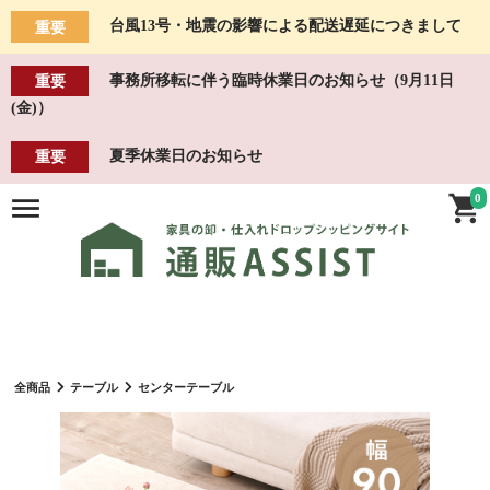
台風13号・地震の影響による配送遅延につきまして
重要
事務所移転に伴う臨時休業日のお知らせ（9月11日
重要
(金)）
夏季休業日のお知らせ
重要
0
全商品
テーブル
センターテーブル