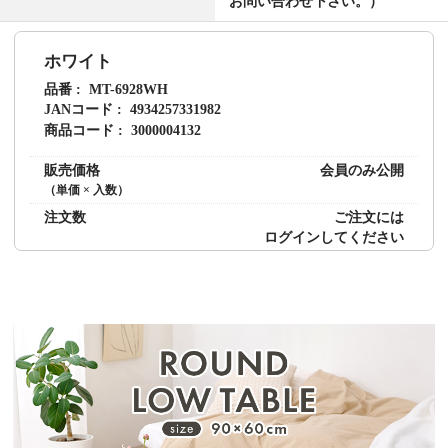
お問い合わせ下さい。）
ホワイト
品番
MT-6928WH
JANコード
4934257331982
商品コード
3000004132
販売価格
会員のみ公開
（単価 × 入数）
注文数
ご注文には
ログイン
してください