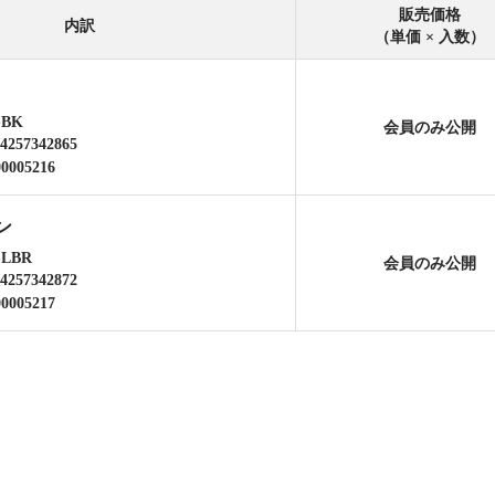
販売価格
内訳
（単価 × 入数）
BK
会員のみ公開
4257342865
00005216
ン
LBR
会員のみ公開
4257342872
00005217