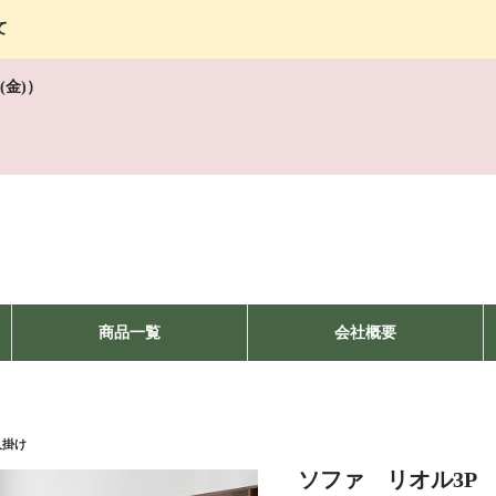
て
(金)）
商品一覧
会社概要
人掛け
ソファ リオル3P