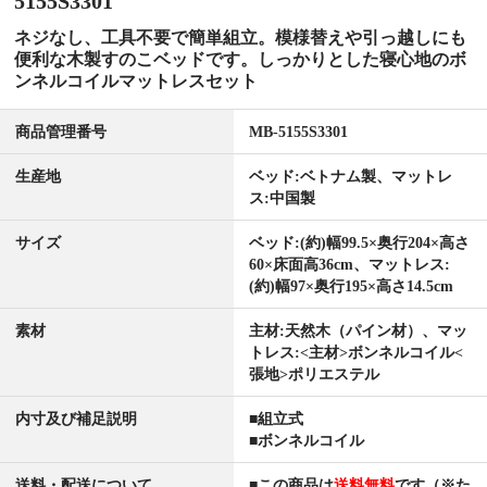
5155S3301
ネジなし、工具不要で簡単組立。模様替えや引っ越しにも
便利な木製すのこベッドです。しっかりとした寝心地のボ
ンネルコイルマットレスセット
商品管理番号
MB-5155S3301
生産地
ベッド:ベトナム製、マットレ
ス:中国製
サイズ
ベッド:(約)幅99.5×奥行204×高さ
60×床面高36cm、マットレス:
(約)幅97×奥行195×高さ14.5cm
素材
主材:天然木（パイン材）、マッ
トレス:<主材>ボンネルコイル<
張地>ポリエステル
内寸及び補足説明
■組立式
■ボンネルコイル
送料・配送について
■この商品は
送料無料
です（※た