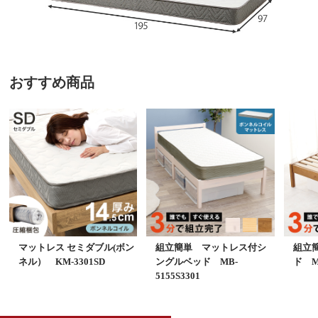
おすすめ商品
マットレス セミダブル(ボン
組立簡単 マットレス付シ
組立
ネル） KM-3301SD
ングルベッド MB-
ド MB
5155S3301