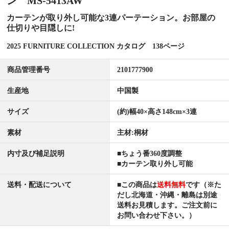
ン MS-5413AW
カーテンが取り外し可能な3連パーテーション。お部屋の
仕切りや目隠しに!
2025 FURNITURE COLLECTION カタログ 138ページ
商品管理番号
2101777900
生産地
中国製
サイズ
(約)幅40×高さ148cm×3連
素材
主材:桐材
内寸及び補足説明
■ちょう番360度調整
■カーテン取り外し可能
送料・配送について
■この商品は
送料無料
です（※た
だし北海道・沖縄・離島は別途
送料お見積します。ご注文前に
お問い合わせ下さい。）