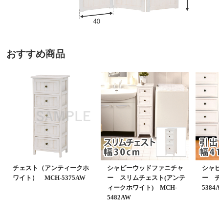
おすすめ商品
チェスト（アンティークホ
シャビーウッドファニチャ
シャ
ワイト） MCH-5375AW
ー スリムチェスト(アンテ
ー チ
ィークホワイト) MCH-
5384
5482AW