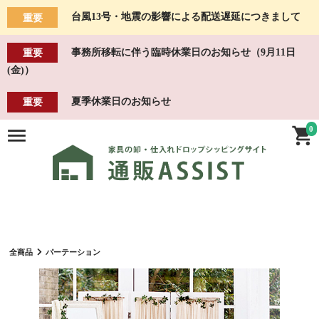
台風13号・地震の影響による配送遅延につきまして
重要
事務所移転に伴う臨時休業日のお知らせ（9月11日
重要
(金)）
夏季休業日のお知らせ
重要
0
全商品
パーテーション