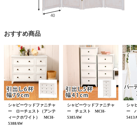
おすすめ商品
シャビーウッドファニチャ
シャビーウッドファニチャ
シャ
ー ローチェスト（アンテ
ー チェスト MCH-
ー パ
ィークホワイト） MCH-
5385AW
5413
5388AW