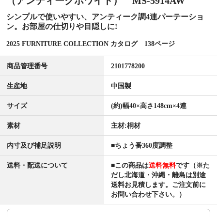
（アンティークホワイト） MS-5914AW
シンプルで使いやすい、アンティーク調4連パーテーショ
ン。お部屋の仕切りや目隠しに!
2025 FURNITURE COLLECTION カタログ 138ページ
商品管理番号
2101778200
生産地
中国製
サイズ
(約)幅40×高さ148cm×4連
素材
主材:桐材
内寸及び補足説明
■ちょう番360度調整
送料・配送について
■この商品は
送料無料
です（※た
だし北海道・沖縄・離島は別途
送料お見積します。ご注文前に
お問い合わせ下さい。）