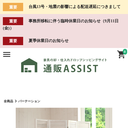
台風13号・地震の影響による配送遅延につきまして
重要
事務所移転に伴う臨時休業日のお知らせ（9月11日
重要
(金)）
夏季休業日のお知らせ
重要
0
全商品
パーテーション