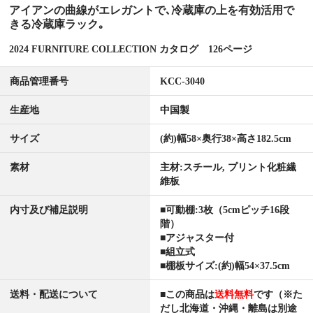
アイアンの曲線がエレガントで､冷蔵庫の上を有効活用で
きる冷蔵庫ラック｡
2024 FURNITURE COLLECTION カタログ 126ページ
商品管理番号
KCC-3040
生産地
中国製
サイズ
(約)幅58×奥行38×高さ182.5cm
素材
主材:スチール, プリント化粧繊
維板
内寸及び補足説明
■可動棚:3枚（5cmピッチ16段
階）
■アジャスター付
■組立式
■棚板サイズ:(約)幅54×37.5cm
送料・配送について
■この商品は
送料無料
です（※た
だし北海道・沖縄・離島は別途