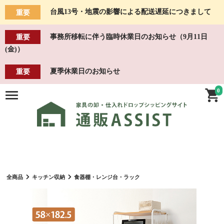
台風13号・地震の影響による配送遅延につきまして
重要
事務所移転に伴う臨時休業日のお知らせ（9月11日
重要
(金)）
夏季休業日のお知らせ
重要
0
全商品
キッチン収納
食器棚・レンジ台・ラック