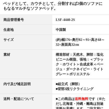
ベッドとして、カウチとして、分割すれば2個のソファに
もなるマルチなソファベッド。
商品管理番号
LSF-4440-2S
生産地
中国製
サイズ
(約)幅176×奥行82～91×高さ68～
32×座面高32cm
素材
構造部材：天然木、脚部：塩化
ビニール樹脂、張地：＜ブラッ
ク・ホワイト＞合成皮革＜ベー
ジュ・ダークネイビー・ライト
グレー＞ポリエステル
内寸及び補足説明
■組立式（脚部）
■背部3段リクライニング
送料・配送について
■この商品は
送料無料
です（※た
だし北海道・沖縄・離島は別途
送料お見積します。ご注文前に