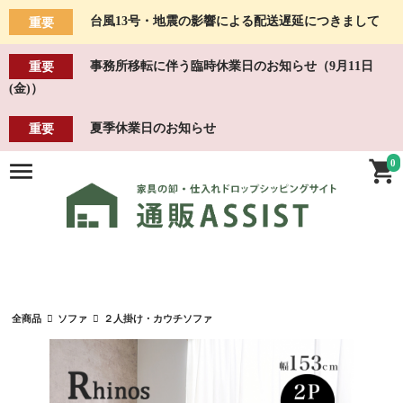
台風13号・地震の影響による配送遅延につきまして
重要
事務所移転に伴う臨時休業日のお知らせ（9月11日
重要
(金)）
夏季休業日のお知らせ
重要
0
全商品
ソファ
２人掛け・カウチソファ