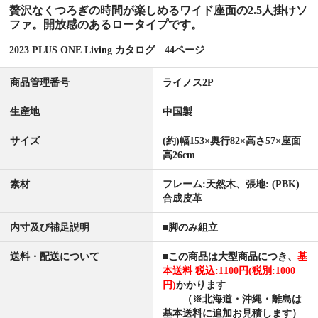
贅沢なくつろぎの時間が楽しめるワイド座面の2.5人掛けソ
ファ。開放感のあるロータイプです。
2023 PLUS ONE Living カタログ 44ページ
商品管理番号
ライノス2P
生産地
中国製
サイズ
(約)幅153×奥行82×高さ57×座面
高26cm
素材
フレーム:天然木、張地: (PBK)
合成皮革
内寸及び補足説明
■脚のみ組立
送料・配送について
■この商品は
大型商品につき、
基
本送料 税込:1100円(税別:1000
円)
かかります
（※北海道・沖縄・離島は
基本送料に追加お見積します）