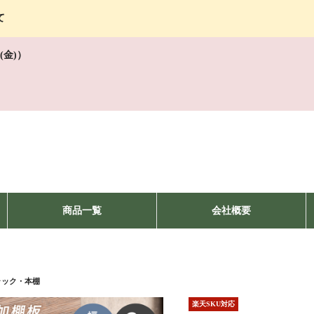
て
(金)）
商品一覧
会社概要
ラック・本棚
楽天SKU対応