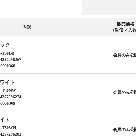
販売価格
内訳
（単価 × 入
ラック
-T60BB
会員のみ公
4257296267
00000368
ホワイト
2-T60NW
会員のみ公
4257296274
00000369
ワイト
2-T60WH
会員のみ公
4257296281