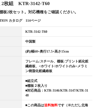
組 KTR-3142-T60
棚板2枚セット。対応機種をご確認ください。
ECTION カタログ 114ページ
KTR-3142-T60
中国製
(約)幅60×奥行17.5×高さ15cm
フレーム:スチール、棚板:プリント紙化粧
繊維板、<ホワイト/ホワイトのみ>メラミ
ン樹脂化粧繊維板
■組立式
■棚板２枚入り
■対応商品：KTR-3146/KTR-3147/KTR-31
48
■この商品は
送料無料
です（※ただし北海