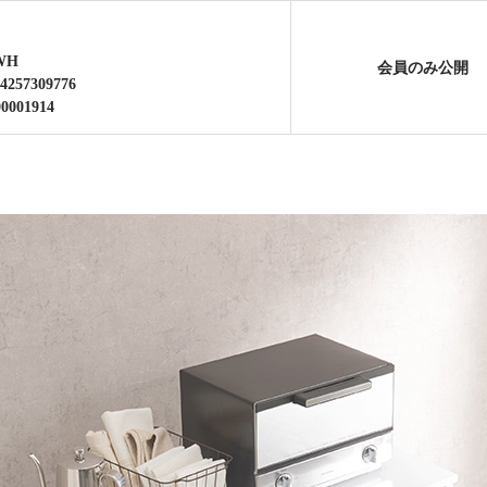
WH
会員のみ公開
4257309776
00001914