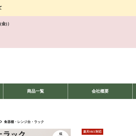
て
(金)）
商品一覧
会社概要
食器棚・レンジ台・ラック
楽天SKU対応