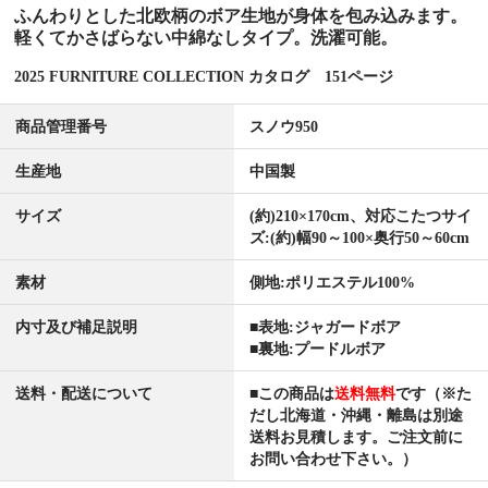
ふんわりとした北欧柄のボア生地が身体を包み込みます。
軽くてかさばらない中綿なしタイプ。洗濯可能。
2025 FURNITURE COLLECTION カタログ 151ページ
商品管理番号
スノウ950
生産地
中国製
サイズ
(約)210×170cm、対応こたつサイ
ズ:(約)幅90～100×奥行50～60cm
素材
側地:ポリエステル100%
内寸及び補足説明
■表地:ジャガードボア
■裏地:プードルボア
送料・配送について
■この商品は
送料無料
です（※た
だし北海道・沖縄・離島は別途
送料お見積します。ご注文前に
お問い合わせ下さい。）