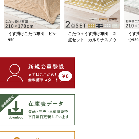
うす掛けこたつ布団 ビケ
こたつ＋うす掛け布団 ２
うす
950
点セット カルミナスノウ
ウ950