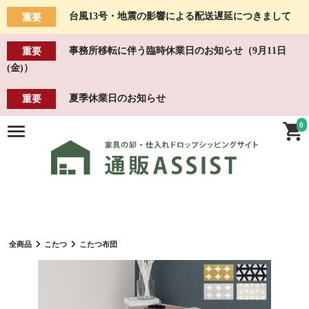
台風13号・地震の影響による配送遅延につきまして
重要
事務所移転に伴う臨時休業日のお知らせ（9月11日
重要
(金)）
夏季休業日のお知らせ
重要
0
全商品
こたつ
こたつ布団