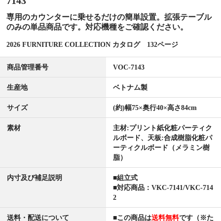
7143
専用のカウンターに乗せるだけの簡単設置。拡張テーブル
のみの単品商品です。対応機種をご確認ください。
2026 FURNITURE COLLECTION カタログ 132ページ
商品管理番号
VOC-7143
生産地
ベトナム製
サイズ
(約)幅75×奥行40×高さ84cm
素材
主材:プリント紙化粧パーティク
ルボード、天板:合成樹脂化粧パ
ーティクルボード（メラミン樹
脂）
内寸及び補足説明
■組立式
■対応商品：VKC-7141/VKC-714
2
送料・配送について
■この商品は
送料無料
です（※た