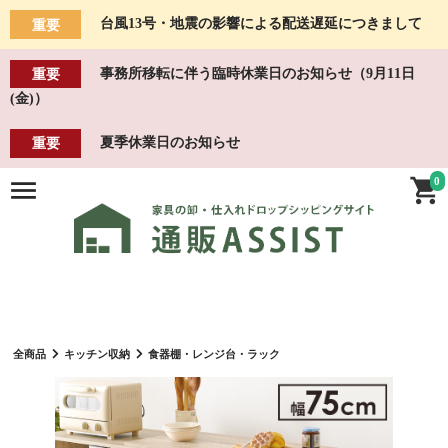
台風13号・地震の影響による配送遅延につきまして
重要
事務所移転に伴う臨時休業日のお知らせ（9月11日
重要
(金)）
夏季休業日のお知らせ
重要
0
全商品
キッチン収納
食器棚・レンジ台・ラック