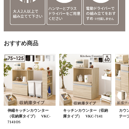
おすすめ商品
伸縮キッチンカウンター
キッチンカウンター（収納
カウ
（収納庫タイプ） VKC-
庫タイプ） VKC-7141
テーブ
7141OS