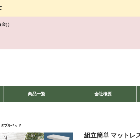
て
(金)）
商品一覧
会社概要
ミダブルベッド
組立簡単 マットレ