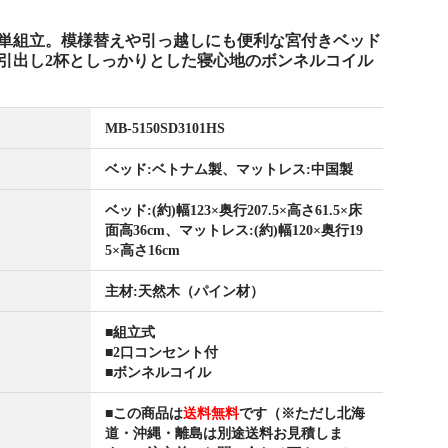
単組立。模様替えや引っ越しにも便利な宮付きベッド
引出し2杯としっかりとした寝心地のボンネルコイル
MB-5150SD3101HS
ベッド:ベトナム製、マットレス:中国製
ベッド:(約)幅123×奥行207.5×高さ61.5×床
面高36cm、マットレス:(約)幅120×奥行19
5×高さ16cm
主材:天然木（パイン材）
■組立式
■2口コンセント付
■ボンネルコイル
■この商品は
送料無料
です（※ただし北海
道・沖縄・離島は別途送料お見積しま