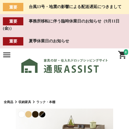
台風13号・地震の影響による配送遅延につきまして
重要
事務所移転に伴う臨時休業日のお知らせ（9月11日
重要
(金)）
夏季休業日のお知らせ
重要
0
全商品
収納家具
ラック・本棚