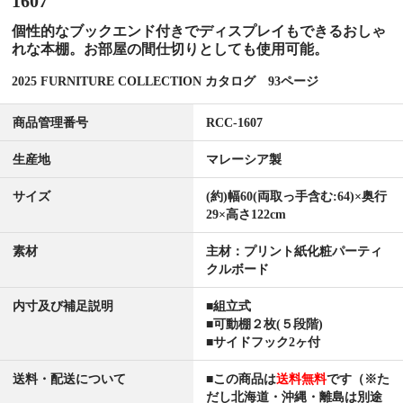
1607
個性的なブックエンド付きでディスプレイもできるおしゃ
れな本棚。お部屋の間仕切りとしても使用可能。
2025 FURNITURE COLLECTION カタログ 93ページ
商品管理番号
RCC-1607
生産地
マレーシア製
サイズ
(約)幅60(両取っ手含む:64)×奥行
29×高さ122cm
素材
主材：プリント紙化粧パーティ
クルボード
内寸及び補足説明
■組立式
■可動棚２枚(５段階)
■サイドフック2ヶ付
送料・配送について
■この商品は
送料無料
です（※た
だし北海道・沖縄・離島は別途