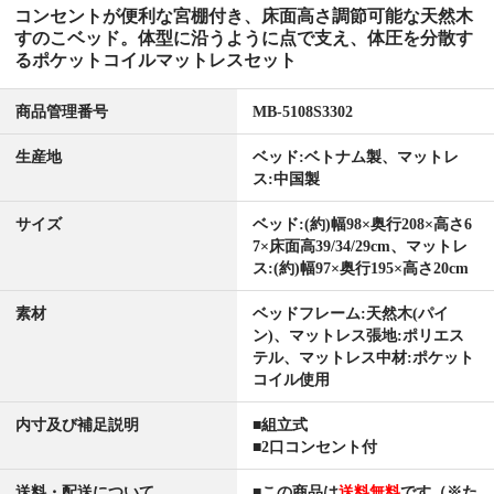
コンセントが便利な宮棚付き、床面高さ調節可能な天然木
すのこベッド。体型に沿うように点で支え、体圧を分散す
るポケットコイルマットレスセット
商品管理番号
MB-5108S3302
生産地
ベッド:ベトナム製、マットレ
ス:中国製
サイズ
ベッド:(約)幅98×奥行208×高さ6
7×床面高39/34/29cm、マットレ
ス:(約)幅97×奥行195×高さ20cm
素材
ベッドフレーム:天然木(パイ
ン)、マットレス張地:ポリエス
テル、マットレス中材:ポケット
コイル使用
内寸及び補足説明
■組立式
■2口コンセント付
送料・配送について
■この商品は
送料無料
です（※た