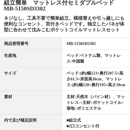
組立簡単 マットレス付セミダブルベッド
MB-5150SD3302
ネジなし、工具不要で簡単組立。模様替えや引っ越しにも
便利なコンセント、宮付きベッドです。独立したバネが体
型に合わせて沈みこむポケットコイルマットレスセット
商品管理番号
MB-5150SD3302
生産地
ベッド:ベトナム製、マットレ
ス:中国製
サイズ
ベッド:(約)幅123×奥行207.5×高
さ61.5×床面高36cm、マットレ
ス:(約)幅120×奥行195×高さ20cm
素材
主材:天然木（パイン材）、マッ
トレス:<主材>ポケットコイル<
張地>ポリエステル
内寸及び補足説明
■組立式
■2口コンセント付