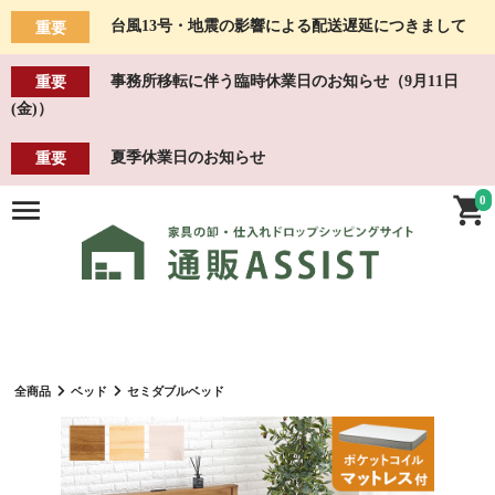
台風13号・地震の影響による配送遅延につきまして
重要
事務所移転に伴う臨時休業日のお知らせ（9月11日
重要
(金)）
夏季休業日のお知らせ
重要
0
全商品
ベッド
セミダブルベッド