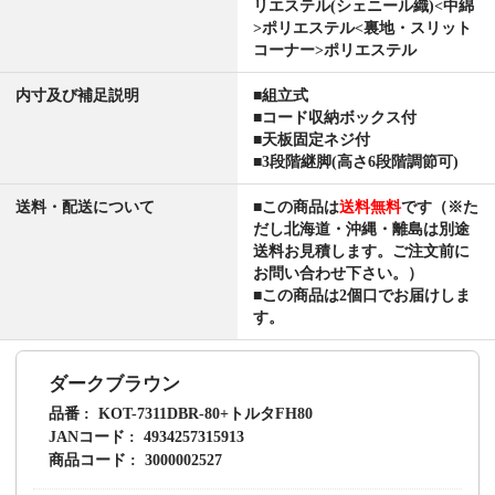
リエステル(シェニール織)<中綿
>ポリエステル<裏地・スリット
コーナー>ポリエステル
内寸及び補足説明
■組立式
■コード収納ボックス付
■天板固定ネジ付
■3段階継脚(高さ6段階調節可)
送料・配送について
■この商品は
送料無料
です（※た
だし北海道・沖縄・離島は別途
送料お見積します。ご注文前に
お問い合わせ下さい。）
■この商品は2個口でお届けしま
す。
ダークブラウン
品番
KOT-7311DBR-80+トルタFH80
JANコード
4934257315913
商品コード
3000002527