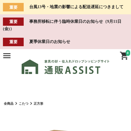
台風13号・地震の影響による配送遅延につきまして
重要
事務所移転に伴う臨時休業日のお知らせ（9月11日
重要
(金)）
夏季休業日のお知らせ
重要
0
全商品
こたつ
正方形