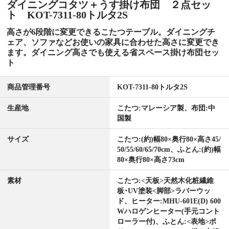
ダイニングコタツ＋うす掛け布団 ２点セッ
ト KOT-7311-80トルタ2S
高さが6段階に変更できるこたつテーブル。ダイニングチ
ェア、ソファなどお使いの家具に合わせた高さに変更でき
ます。ダイニング高さでも使える省スペース掛け布団セッ
ト
商品管理番号
KOT-7311-80トルタ2S
生産地
こたつ:マレーシア製、布団:中
国製
サイズ
こたつ:(約)幅80×奥行80×高さ45/
50/55/60/65/70cm、ふとん:(約)幅
80×奥行80×高さ73cm
素材
こたつ:<天板>天然木化粧繊維
板･UV塗装<脚部>ラバーウッ
ド、ヒーター:MHU-601E(D) 600
Wハロゲンヒーター(手元コント
ローラー付)、ふとん:<表地>ポ