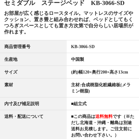
セミダブル ステージベッド KB-3066-SD
お部屋が広く感じるロースタイル。マットレスのサイズや
クッション、置き畳と組み合わせれば、ベッドとしてもく
つろぎスペースとしても置き方次第で自分らしい居場所が
作れます。
商品管理番号
KB-3066-SD
生産地
中国製
サイズ
(約)幅120×奥行200×高さ13cm
素材
主材:合成樹脂化粧繊維板(メラ
ミン樹脂)
内寸及び補足説明
■組立式
送料・配送について
■この商品は
送料無料
です（※た
だし北海道・沖縄・離島は別途
送料お見積します。ご注文前に
お問い合わせ下さい。）