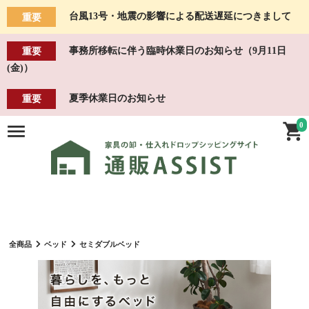
台風13号・地震の影響による配送遅延につきまして
重要
事務所移転に伴う臨時休業日のお知らせ（9月11日
重要
(金)）
夏季休業日のお知らせ
重要
0
全商品
ベッド
セミダブルベッド