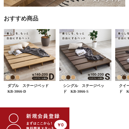
おすすめ商品
ダブル ステージベッド
シングル ステージベッ
クイ
KB-3066-D
ド KB-3066-S
ド KB