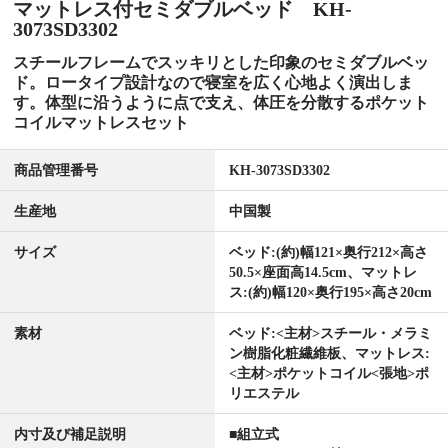
マットレス付セミダブルベッド KH-
3073SD3302
スチールフレームでスッキリとした印象のセミダブルベッ
ド。ロータイプ設計なので寝室を広く心地よく演出しま
す。体型に沿うように点で支え、体圧を分散するポケット
コイルマットレスセット
商品管理番号
KH-3073SD3302
生産地
中国製
サイズ
ベッド:(約)幅121×奥行212×高さ
50.5×座面高14.5cm、マットレ
ス:(約)幅120×奥行195×高さ20cm
素材
ベッド:<主材>スチール・メラミ
ン樹脂化粧繊維板、マットレス:
<主材>ポケットコイル<張地>ポ
リエステル
内寸及び補足説明
■組立式