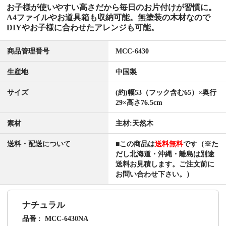
お子様が使いやすい高さだから毎日のお片付けが習慣に。
A4ファイルやお道具箱も収納可能。無塗装の木材なので
DIYやお子様に合わせたアレンジも可能。
商品管理番号
MCC-6430
生産地
中国製
サイズ
(約)幅53（フック含む65）×奥行
29×高さ76.5cm
素材
主材:天然木
送料・配送について
■この商品は
送料無料
です（※た
だし北海道・沖縄・離島は別途
送料お見積します。ご注文前に
お問い合わせ下さい。）
ナチュラル
品番
MCC-6430NA