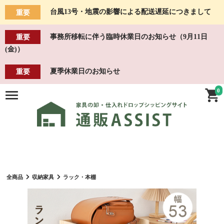
台風13号・地震の影響による配送遅延につきまして
重要
事務所移転に伴う臨時休業日のお知らせ（9月11日
重要
(金)）
夏季休業日のお知らせ
重要
0
全商品
収納家具
ラック・本棚