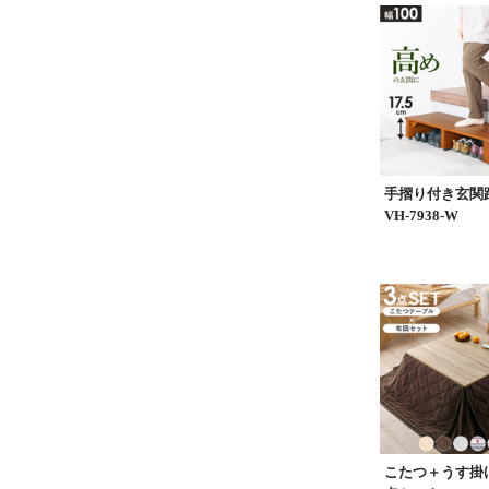
手摺り付き玄
VH-7938-W
こたつ＋うす掛