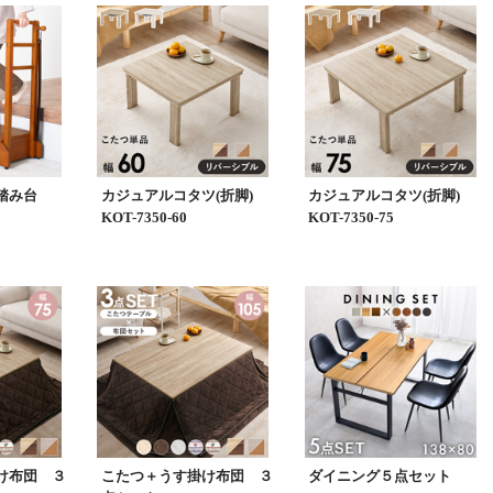
関踏み台
カジュアルコタツ(折脚)
カジュアルコタツ(折脚)
KOT-7350-60
KOT-7350-75
け布団 ３
こたつ＋うす掛け布団 ３
ダイニング５点セット