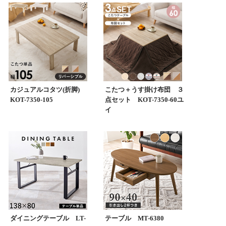
カジュアルコタツ(折脚)
こたつ＋うす掛け布団 ３
KOT-7350-105
点セット KOT-7350-60ユ
イ
ダイニングテーブル LT-
テーブル MT-6380